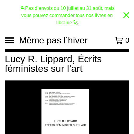
🏝️Pas d’envois du 10 juillet au 31 août, mais
vous pouvez commander tous nos livres en
librairie.🚀
Même pas l’hiver
0
Lucy R. Lippard, Écrits
féministes sur l’art